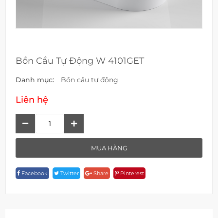
Bồn Cầu Tự Động W 4101GET
Danh mục:
Bồn cầu tự động
Liên hệ
Bồn
Cầu
Tự
MUA HÀNG
Động
W
Facebook
Twitter
Share
Pinterest
4101GET
Quantity