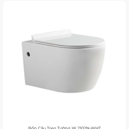
Bồn Cầu Treo Tường W 2102N-WHT