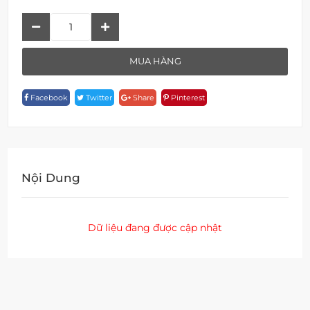
Bồn
Cầu
Treo
MUA HÀNG
Tường
W
Facebook
Twitter
Share
Pinterest
2103N-
WHT
Quantity
Nội Dung
Dữ liệu đang được cập nhật