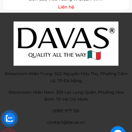
Liên hệ
Showroom Miền Trung: 602 Nguyễn Hữu Thọ, Phường Cẩm
Lệ, TP Đà Nẵng
Showroom Miền Nam: 359 Lạc Long Quân, Phường Hòa
Bình, TP Hồ Chí Minh
0989 977 155
contact@davas.vn