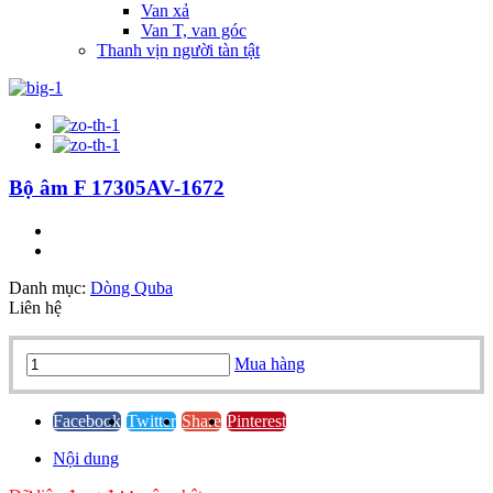
Van xả
Van T, van góc
Thanh vịn người tàn tật
Bộ âm F 17305AV-1672
Danh mục:
Dòng Quba
Liên hệ
Bộ
Mua hàng
âm
F
17305AV-
Facebook
Twitter
Share
Pinterest
1672
Nội dung
quantity