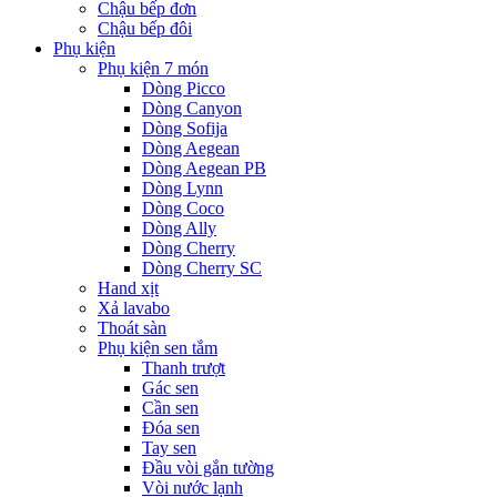
Chậu bếp đơn
Chậu bếp đôi
Phụ kiện
Phụ kiện 7 món
Dòng Picco
Dòng Canyon
Dòng Sofija
Dòng Aegean
Dòng Aegean PB
Dòng Lynn
Dòng Coco
Dòng Ally
Dòng Cherry
Dòng Cherry SC
Hand xịt
Xả lavabo
Thoát sàn
Phụ kiện sen tắm
Thanh trượt
Gác sen
Cần sen
Đóa sen
Tay sen
Đầu vòi gắn tường
Vòi nước lạnh