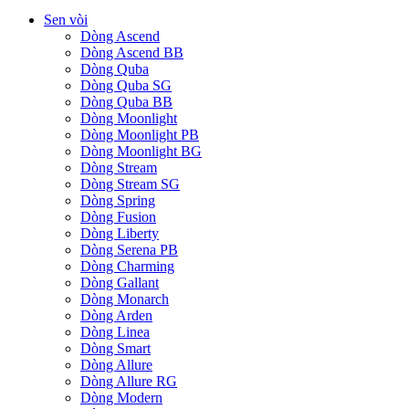
Sen vòi
Dòng Ascend
Dòng Ascend BB
Dòng Quba
Dòng Quba SG
Dòng Quba BB
Dòng Moonlight
Dòng Moonlight PB
Dòng Moonlight BG
Dòng Stream
Dòng Stream SG
Dòng Spring
Dòng Fusion
Dòng Liberty
Dòng Serena PB
Dòng Charming
Dòng Gallant
Dòng Monarch
Dòng Arden
Dòng Linea
Dòng Smart
Dòng Allure
Dòng Allure RG
Dòng Modern