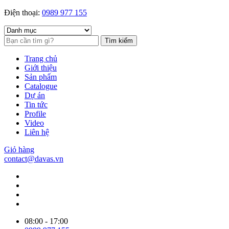
Điện thoại:
0989 977 155
Tìm kiếm
Trang chủ
Giới thiệu
Sản phẩm
Catalogue
Dự án
Tin tức
Profile
Video
Liên hệ
Giỏ hàng
contact@davas.vn
08:00 - 17:00