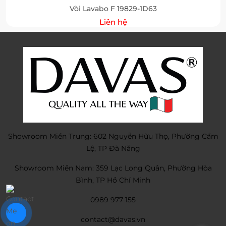
Vòi Lavabo F 19829-1D63
Liên hệ
Showroom Miền Trung: 602 Nguyễn Hữu Thọ, Phường Cẩm
Lệ, TP Đà Nẵng
Showroom Miền Nam: 359 Lạc Long Quân, Phường Hòa
Bình, TP Hồ Chí Minh
0989 977 155
contact@davas.vn