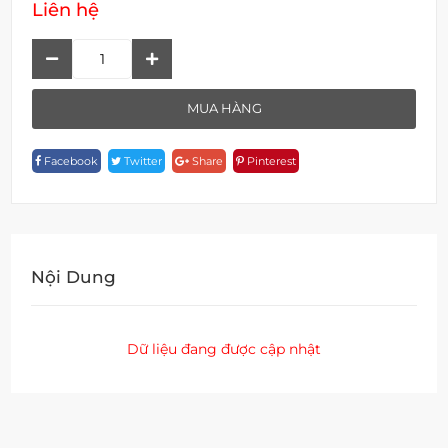
Liên hệ
Bộ
Âm
Điều
MUA HÀNG
Chỉnh
Nhiệt
Facebook
Twitter
Share
Pinterest
Độ
F
19909C-
1633
Quantity
Nội Dung
Dữ liệu đang được cập nhật