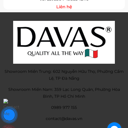
Liên hệ
Showroom Miền Trung: 602 Nguyễn Hữu Thọ, Phường Cẩm
Lệ, TP Đà Nẵng
Showroom Miền Nam: 359 Lạc Long Quân, Phường Hòa
Bình, TP Hồ Chí Minh
0989 977 155
contact@davas.vn