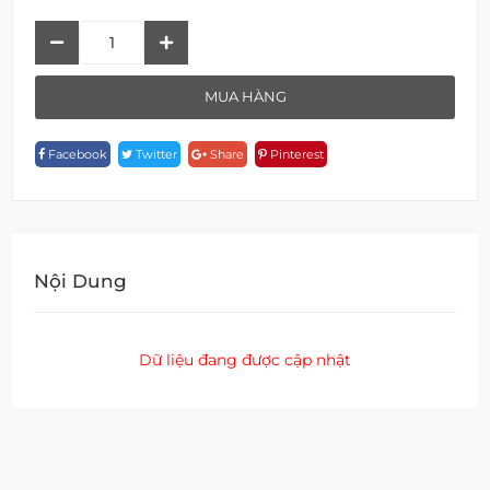
Bát
Sen
Gắn
MUA HÀNG
Tường
F
Facebook
Twitter
Share
Pinterest
1S28
Quantity
Nội Dung
Dữ liệu đang được cập nhật