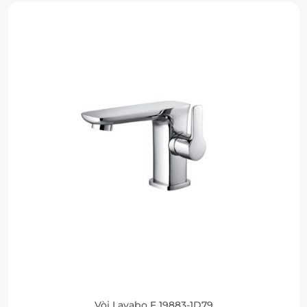
Vòi Lavabo F 19883-1D79