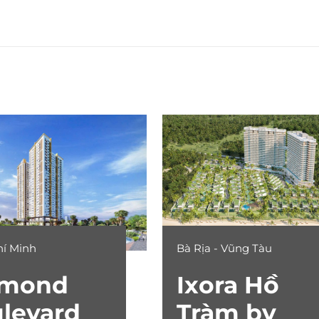
hí Minh
Bà Rịa - Vũng Tàu
amond
Ixora Hồ
levard
Tràm by