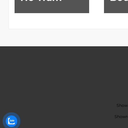
Showr
Showro