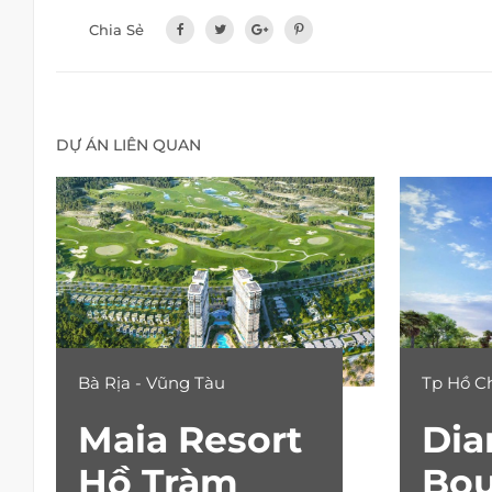
Chia Sẻ
DỰ ÁN LIÊN QUAN
Bà Rịa - Vũng Tàu
Tp Hồ C
Maia Resort
Di
Hồ Tràm
Bou