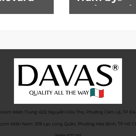
Fusion – Gi
đoạn 2
oom Miền Trung: 602 Nguyễn Hữu Thọ, Phường Cẩm Lệ, TP Đà
om Miền Nam: 359 Lạc Long Quân, Phường Hòa Bình, TP Hồ C
0989 977 155