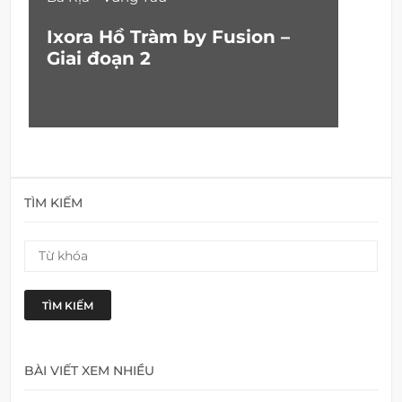
Ixora Hồ Tràm by Fusion –
Giai đoạn 2
TÌM KIẾM
TÌM KIẾM
BÀI VIẾT XEM NHIỀU